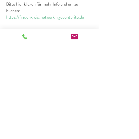
Bitte hier klicken für mehr Info und um zu 
buchen: 
https://frauenkreis_networking.eventbrite.de
Diese Veranstaltung teilen
More from Life Coaching
lindsey@morefromlifecoaching.com
+49 176 6177 9601